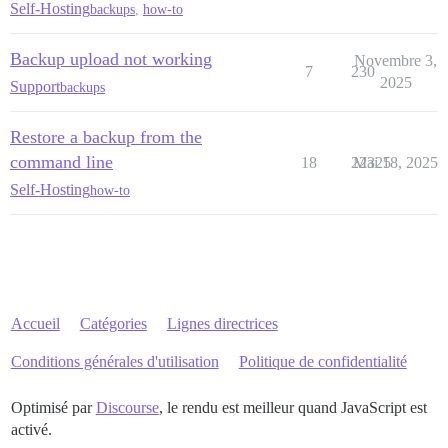
Self-Hosting
backups
,
how-to
Backup upload not working
Novembre 3,
7
230
2025
Support
backups
Restore a backup from the
command line
18
22325
Mai 18, 2025
Self-Hosting
how-to
Accueil
Catégories
Lignes directrices
Conditions générales d'utilisation
Politique de confidentialité
Optimisé par
Discourse
, le rendu est meilleur quand JavaScript est
activé.