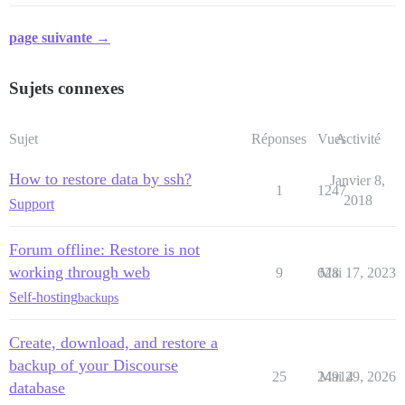
page suivante →
Sujets connexes
Sujet
Réponses
Vues
Activité
How to restore data by ssh?
Janvier 8,
1
1247
2018
Support
Forum offline: Restore is not
working through web
9
628
Mai 17, 2023
Self-hosting
backups
Create, download, and restore a
backup of your Discourse
25
24914
Mai 29, 2026
database