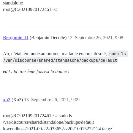
standalone
root@C20210920172461:~#
Benjamin_D
(Benjamin Decotte)
12
Septembre 26, 2021, 9:08
Ah, c’était en mode autonome, ma faute encore, désolé,
sudo ls 
/var/discourse/shared/standalone/backups/default
edit : la troisième fois est la bonne !
xu2
(Xu2)
13
Septembre 26, 2021, 9:09
root@C20210920172461:~# sudo ls
/var/discourse/shared/standalone/backups/default
lowendhost-2021-09-22-033652-v20210915222124.tar.gz