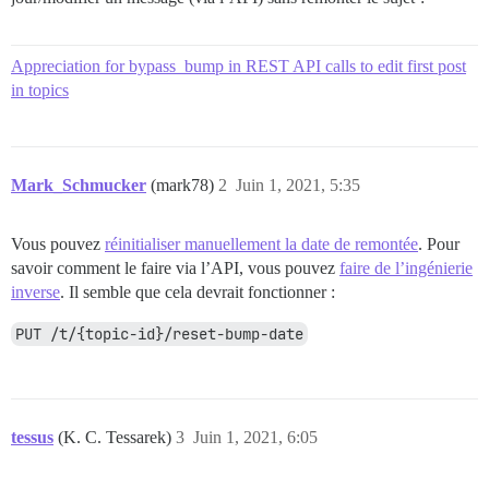
Appreciation for bypass_bump in REST API calls to edit first post
in topics
Mark_Schmucker
(mark78)
2
Juin 1, 2021, 5:35
Vous pouvez
réinitialiser manuellement la date de remontée
. Pour
savoir comment le faire via l’API, vous pouvez
faire de l’ingénierie
inverse
. Il semble que cela devrait fonctionner :
PUT /t/{topic-id}/reset-bump-date
tessus
(K. C. Tessarek)
3
Juin 1, 2021, 6:05