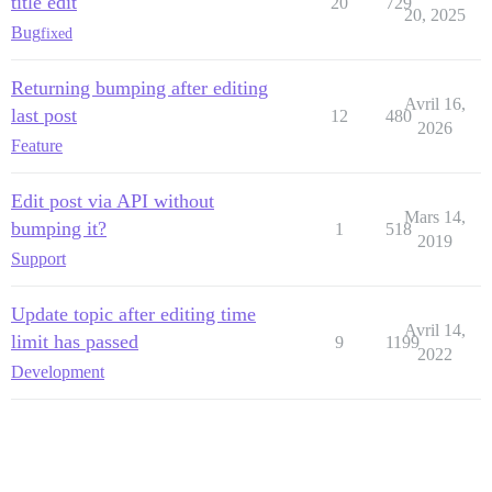
title edit
20
729
20, 2025
Bug
fixed
Returning bumping after editing
Avril 16,
last post
12
480
2026
Feature
Edit post via API without
Mars 14,
bumping it?
1
518
2019
Support
Update topic after editing time
Avril 14,
limit has passed
9
1199
2022
Development