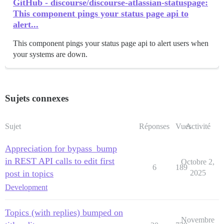
GitHub - discourse/discourse-atlassian-statuspage:
This component pings your status page api to
alert...
This component pings your status page api to alert users when
your systems are down.
Sujets connexes
Sujet
Réponses
Vues
Activité
Appreciation for bypass_bump
in REST API calls to edit first
Octobre 2,
6
189
post in topics
2025
Development
Topics (with replies) bumped on
Novembre