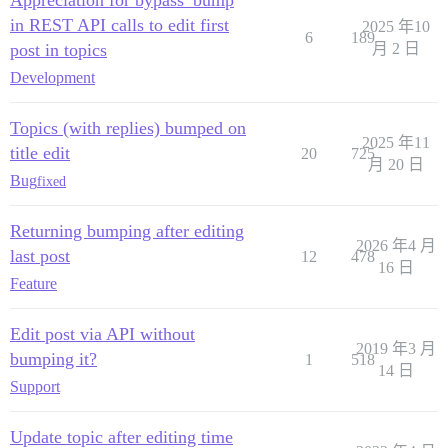
Appreciation for bypass_bump
in REST API calls to edit first
2025 年10
6
189
post in topics
月 2 日
Development
Topics (with replies) bumped on
2025 年11
title edit
20
725
月 20 日
Bug
fixed
Returning bumping after editing
2026 年4 月
last post
12
478
16 日
Feature
Edit post via API without
2019 年3 月
bumping it?
1
518
14 日
Support
Update topic after editing time