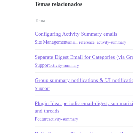
Temas relacionados
Tema
Configuring Activity Summary emails
Site Management
email
,
reference
,
activity-summary
Separate Digest Email for Categories (via Gr
Support
activity-summary
Group summary notifications & UI notificat
Support
Plugin Idea: periodic email-digest, summarizin
and threads
Feature
activity-summary