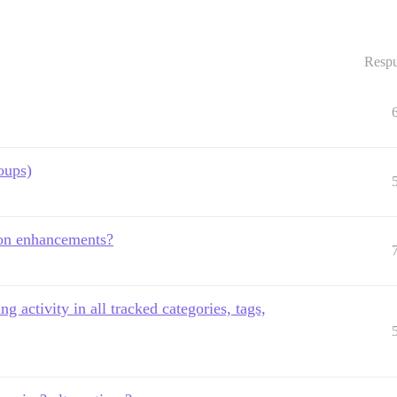
Respu
oups)
ion enhancements?
g activity in all tracked categories, tags,