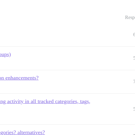
Resp
oups)
ion enhancements?
g activity in all tracked categories, tags,
gories? alternatives?