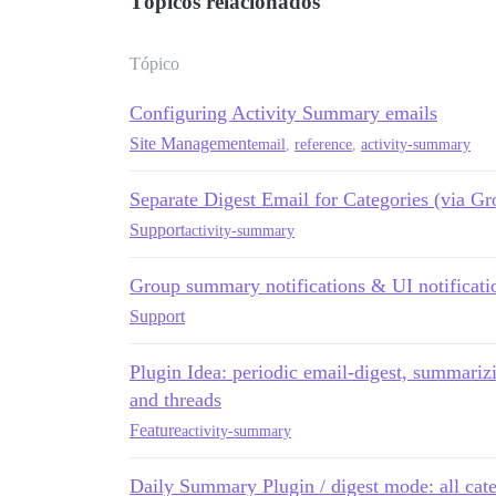
Tópicos relacionados
Tópico
Configuring Activity Summary emails
Site Management
email
,
reference
,
activity-summary
Separate Digest Email for Categories (via Gr
Support
activity-summary
Group summary notifications & UI notificat
Support
Plugin Idea: periodic email-digest, summarizin
and threads
Feature
activity-summary
Daily Summary Plugin / digest mode: all cate