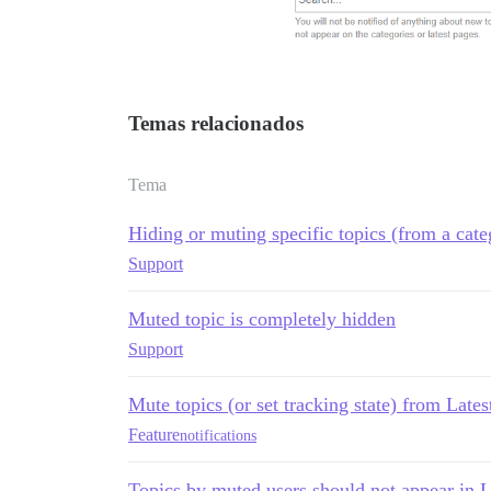
Temas relacionados
Tema
Hiding or muting specific topics (from a cate
Support
Muted topic is completely hidden
Support
Mute topics (or set tracking state) from Latest
Feature
notifications
Topics by muted users should not appear in L