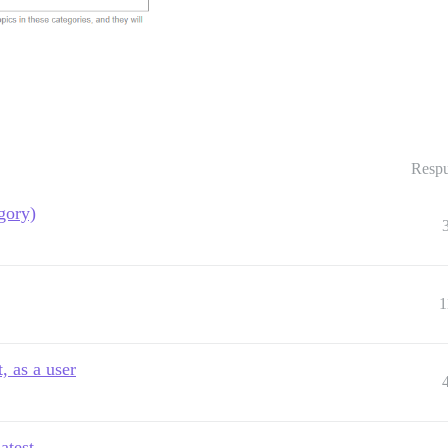
Respu
gory)
1
, as a user
atest