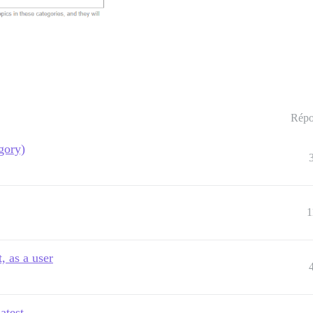
Répo
gory)
1
, as a user
atest