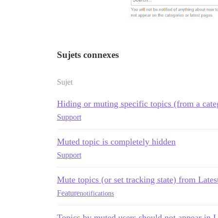
Sujets connexes
Sujet
Hiding or muting specific topics (from a cate
Support
Muted topic is completely hidden
Support
Mute topics (or set tracking state) from Latest
Feature
notifications
Topics by muted users should not appear in L