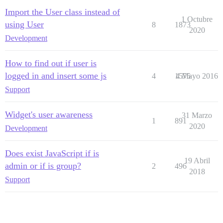
Import the User class instead of
1 Octubre
using User
8
1873
2020
Development
How to find out if user is
logged in and insert some js
4
1575
4 Mayo 2016
Support
Widget's user awareness
31 Marzo
1
891
2020
Development
Does exist JavaScript if is
19 Abril
admin or if is group?
2
496
2018
Support