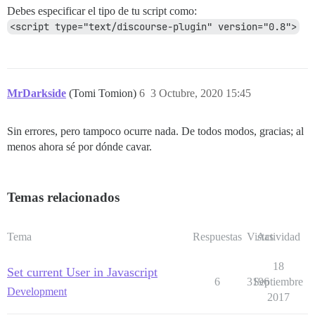
Debes especificar el tipo de tu script como:
<script type="text/discourse-plugin" version="0.8">
MrDarkside
(Tomi Tomion)
6
3 Octubre, 2020 15:45
Sin errores, pero tampoco ocurre nada. De todos modos, gracias; al
menos ahora sé por dónde cavar.
Temas relacionados
Tema
Respuestas
Vistas
Actividad
18
Set current User in Javascript
6
3196
Septiembre
Development
2017