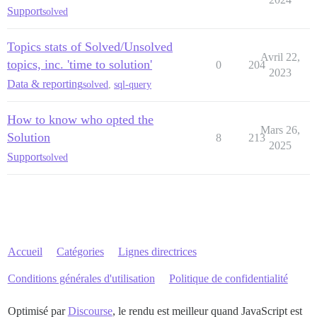
Support
solved
Topics stats of Solved/Unsolved
Avril 22,
topics, inc. 'time to solution'
0
204
2023
Data & reporting
solved
,
sql-query
How to know who opted the
Mars 26,
Solution
8
213
2025
Support
solved
Accueil
Catégories
Lignes directrices
Conditions générales d'utilisation
Politique de confidentialité
Optimisé par
Discourse
, le rendu est meilleur quand JavaScript est