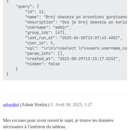
{

    "query": {

        "id": 12,

        "name": "Broj obaveza po krosniuku gurpisano",
        "description": "Ovo je broj obaveza po korisku
        "username": "admir",

        "group_ids": [47],

        "last_run_at": "2025-04-30T13:07:43.405Z",

        "user_id": 5,

        "sql": "\r\n\r\nselect \r\nusers.username,cou
        "param_info": [],

        "created_at": "2023-08-29T13:15:17.015Z",

        "hidden": false

    }

adopilot
(Admir Hodzic)
3
Avril 30, 2025, 1:27
Mes excuses pour avoir ouvert le sujet, je trouve les données
nécessaires à l’intérieur du tableau