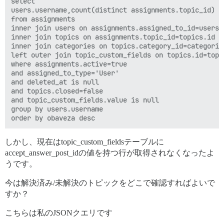
select 

users.username,count(distinct assignments.topic_id) ob
from assignments

inner join users on assignments.assigned_to_id=users.i
inner join topics on assignments.topic_id=topics.id

inner join categories on topics.category_id=categories
left outer join topic_custom_fields on topics.id=topi
where assignments.active=true

and assigned_to_type='User'

and deleted_at is null

and topics.closed=false

and topic_custom_fields.value is null

group by users.username

しかし、現在はtopic_custom_fieldsテーブルに
accept_answer_post_idの値を持つ行が取得されなくなったよ
うです。
今は解決済み/未解決のトピックをどこで確認すればよいで
すか？
こちらは私のJSONクエリです