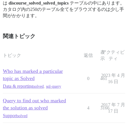
は
discourse_solved_solved_topics
テーブルの中にあります。
カタログ内の250のテーブル全てをブラウズするのは少し手
間がかかります。
関連トピック
表
アクティビ
トピック
返信
示
ティ
Who has marked a particular
2023 年 4 月
topic as Solved
0
461
16 日
Data & reporting
solved
,
sql-query
Query to find out who marked
2017 年 7 月
the solution as solved
4
3166
17 日
Support
solved