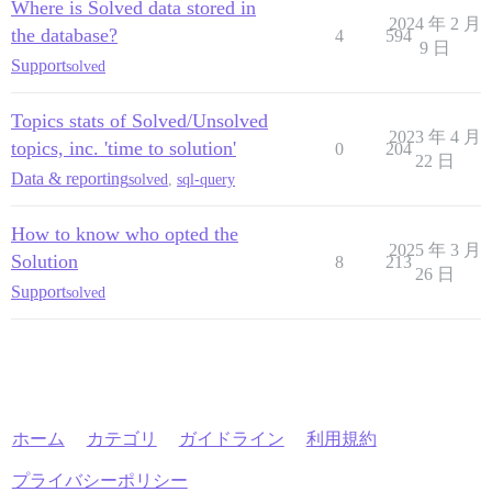
Where is Solved data stored in
2024 年 2 月
the database?
4
594
9 日
Support
solved
Topics stats of Solved/Unsolved
2023 年 4 月
topics, inc. 'time to solution'
0
204
22 日
Data & reporting
solved
,
sql-query
How to know who opted the
2025 年 3 月
Solution
8
213
26 日
Support
solved
ホーム
カテゴリ
ガイドライン
利用規約
プライバシーポリシー