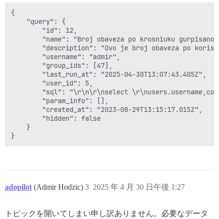
{

    "query": {

        "id": 12,

        "name": "Broj obaveza po krosniuku gurpisano",
        "description": "Ovo je broj obaveza po korisku
        "username": "admir",

        "group_ids": [47],

        "last_run_at": "2025-04-30T13:07:43.405Z",

        "user_id": 5,

        "sql": "\r\n\r\nselect \r\nusers.username,cou
        "param_info": [],

        "created_at": "2023-08-29T13:15:17.015Z",

        "hidden": false

    }

adopilot
(Admir Hodzic)
3
2025 年 4 月 30 日午後 1:27
トピックを開いてしまい申し訳ありません。必要なデータ