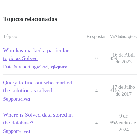
Tópicos relacionados
Tópico
Respostas
Visualizações
Atividade
Who has marked a particular
16 de Abril
topic as Solved
0
459
de 2023
Data & reporting
solved
,
sql-query
Query to find out who marked
17 de Julho
the solution as solved
4
3163
de 2017
Support
solved
Where is Solved data stored in
9 de
the database?
4
592
Fevereiro de
2024
Support
solved