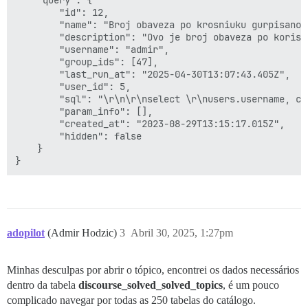
    "query": {

        "id": 12,

        "name": "Broj obaveza po krosniuku gurpisano",
        "description": "Ovo je broj obaveza po korisni
        "username": "admir",

        "group_ids": [47],

        "last_run_at": "2025-04-30T13:07:43.405Z",

        "user_id": 5,

        "sql": "\r\n\r\nselect \r\nusers.username, co
        "param_info": [],

        "created_at": "2023-08-29T13:15:17.015Z",

        "hidden": false

    }

adopilot
(Admir Hodzic)
3
Abril 30, 2025, 1:27pm
Minhas desculpas por abrir o tópico, encontrei os dados necessários
dentro da tabela
discourse_solved_solved_topics
, é um pouco
complicado navegar por todas as 250 tabelas do catálogo.