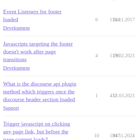
Event Listeners for footer
loaded
6
1384
12.11.2017
Development
Javascripts targeting the footer
doesn't work after page
4
1336
19.02.2021
transitions
Development
What is the discourse api plugin
method which triggers once the
1
431
12.03.2021
discourse header section loaded
Support
Trigger javascript on clicking
any page link, but before the
10
1347
04.11.2024
page content loads?