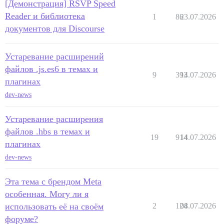
[Демонстрация] RSVP Speed
Reader и библиотека
1
86
23.07.2026
документов для Discourse
Устаревание расширений
файлов .js.es6 в темах и
9
393
14.07.2026
плагинах
dev-news
Устаревание расширения
файлов .hbs в темах и
19
914
14.07.2026
плагинах
dev-news
Эта тема с брендом Meta
особенная. Могу ли я
использовать её на своём
2
124
08.07.2026
форуме?