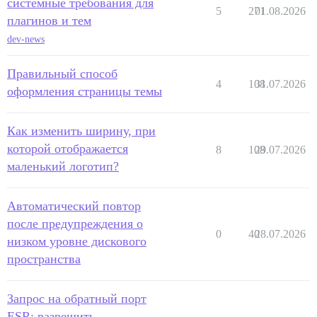
системные требования для
5
271
01.08.2026
плагинов и тем
dev-news
Правильный способ
4
108
31.07.2026
оформления страницы темы
Как изменить ширину, при
которой отображается
8
108
29.07.2026
маленький логотип?
Автоматический повтор
после предупреждения о
0
40
28.07.2026
низком уровне дискового
пространства
Запрос на обратный порт
ESR: разрешить