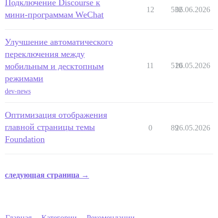
Подключение Discourse к
12
532
06.06.2026
мини-программам WeChat
Улучшение автоматического
переключения между
мобильным и десктопным
11
510
26.05.2026
режимами
dev-news
Оптимизация отображения
главной страницы темы
0
89
26.05.2026
Foundation
следующая страница →
Главная
Категории
Рекомендации