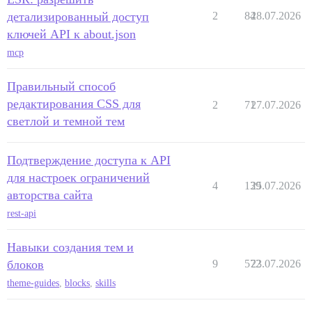
детализированный доступ
2
84
28.07.2026
ключей API к about.json
mcp
Правильный способ
редактирования CSS для
2
71
27.07.2026
светлой и темной тем
Подтверждение доступа к API
для настроек ограничений
4
139
25.07.2026
авторства сайта
rest-api
Навыки создания тем и
блоков
9
572
23.07.2026
theme-guides
,
blocks
,
skills