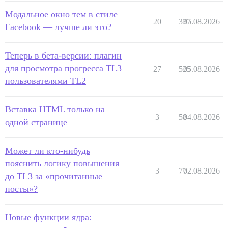
Модальное окно тем в стиле
20
337
05.08.2026
Facebook — лучше ли это?
Теперь в бета-версии: плагин
для просмотра прогресса TL3
27
525
05.08.2026
пользователями TL2
Вставка HTML только на
3
58
04.08.2026
одной странице
Может ли кто-нибудь
пояснить логику повышения
3
77
02.08.2026
до TL3 за «прочитанные
посты»?
Новые функции ядра: