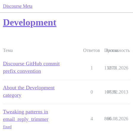
Discourse Meta
Development
Тема
Ответов
Просм.
Активность
Discourse GitHub commit
1
13273
10.01.2026
prefix convention
About the Development
0
10739
06.02.2013
category
Tweaking patterns in
email_reply_trimmer
4
860
06.08.2026
fixed