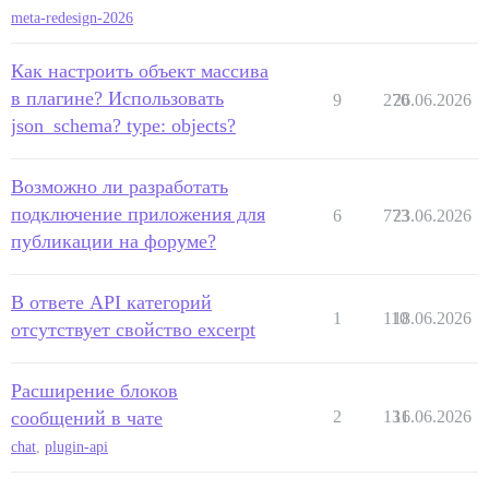
meta-redesign-2026
Как настроить объект массива
в плагине? Использовать
9
270
26.06.2026
json_schema? type: objects?
Возможно ли разработать
подключение приложения для
6
773
23.06.2026
публикации на форуме?
В ответе API категорий
1
110
18.06.2026
отсутствует свойство excerpt
Расширение блоков
сообщений в чате
2
131
16.06.2026
chat
,
plugin-api