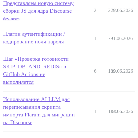
Представляем новую систему
сборки JS для ядра Discourse
2
279
12.06.2026
dev-news
Плагин аутентификации /
1
79
11.06.2026
кодирование поля пароля
Шаг «Проверка готовности
SKIP_DB_AND_REDIS» в
6
189
10.06.2026
GitHub Actions не
выполняется
Использование AI LLM для
переписывания скрипта
1
134
08.06.2026
импорта Flarum для миграции
на Discourse