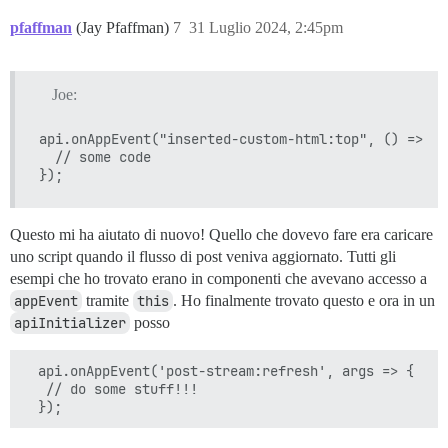
pfaffman
(Jay Pfaffman)
7
31 Luglio 2024, 2:45pm
Joe:
api.onAppEvent("inserted-custom-html:top", () => {

  // some code

Questo mi ha aiutato di nuovo! Quello che dovevo fare era caricare
uno script quando il flusso di post veniva aggiornato. Tutti gli
esempi che ho trovato erano in componenti che avevano accesso a
appEvent
tramite
this
. Ho finalmente trovato questo e ora in un
apiInitializer
posso
  api.onAppEvent('post-stream:refresh', args => {

   // do some stuff!!!
