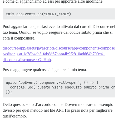
e come ci agganchiamo ad essi per apportare altre modifiche
Puoi agganciarti a qualsiasi evento attivato dal core di Discourse nel
tuo tema. Quindi, se voglio eseguire del codice subito prima che si
apra il compositore.
discourse/app/assets/javascripts/discourse/app/components/compose
r-editor.js at 1c38b4abf1fab8d67aaaa4b9f2810add64b709c4 ·
discourse/discourse · GitHub
.
Posso aggiungere qualcosa del genere al mio tema.
api.onAppEvent("composer:will-open", () => {

  console.log("questo viene eseguito subito prima che
Detto questo, sono d’accordo con te. Dovremmo usare un esempio
diverso per quel metodo nel file API. Ho preso nota per migliorare
quell’esempio.