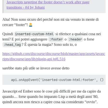
Javascripts targeting the footer doesn’t work after page
transitions - #4 by Johani
Aha! Non sono sicuro del perché non mi sia venuto in mente di
cercare “footer”!
Quindi
inserted-custom-html
si riferisce a qualsiasi cosa nei
temi? E poi potrei aggiungere
:footer
o
:header
o forse
:head_tag
? È questa la magia? Sono solo io, o
https://github.com/discourse/discourse/blob/master/app/assets/javasc
ripts/discourse/app/lib/plugin-api.js#L516
sarebbe stato più utile se invece avesse detto
Javascript ed Ember sono le cose più difficili per me da capire da
quando… forse quando ho imparato Lisp a metà degli anni '80,
quindi ancora non riesco a capire cosa sia considerato “ovvio”.