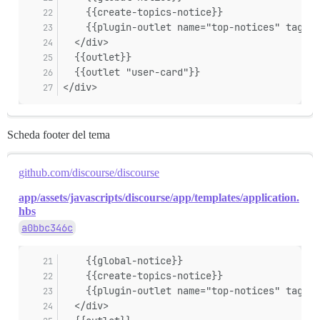
    {{create-topics-notice}}
    {{plugin-outlet name="top-notices" tagNam
  </div>
  {{outlet}}
  {{outlet "user-card"}}
</div>
Scheda footer del tema
github.com/discourse/discourse
app/assets/javascripts/discourse/app/templates/application.
hbs
a0bbc346c
    {{global-notice}}
    {{create-topics-notice}}
    {{plugin-outlet name="top-notices" tagNam
  </div>