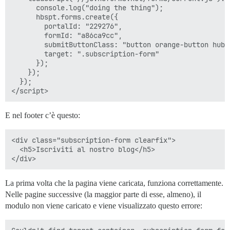
      console.log("doing the thing");

      hbspt.forms.create({

        portalId: "229276",

        formId: "a86ca9cc",

        submitButtonClass: "button orange-button hubsp
        target: ".subscription-form"

      });

    });

  });

E nel footer c’è questo:
<div class="subscription-form clearfix">

  <h5>Iscriviti al nostro blog</h5>

La prima volta che la pagina viene caricata, funziona correttamente.
Nelle pagine successive (la maggior parte di esse, almeno), il
modulo non viene caricato e viene visualizzato questo errore: