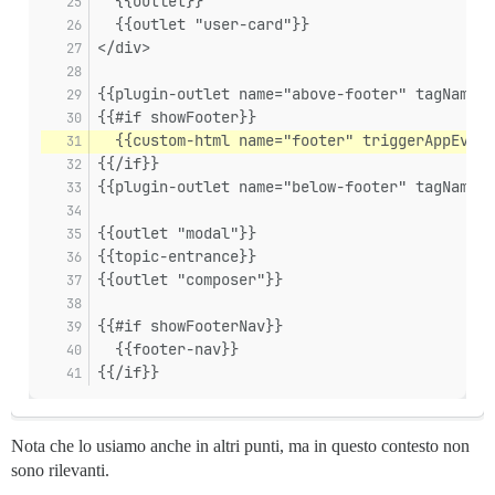
  {{outlet}}
  {{outlet "user-card"}}
</div>
{{plugin-outlet name="above-footer" tagName="
{{#if showFooter}}
  {{custom-html name="footer" triggerAppEvent
{{/if}}
{{plugin-outlet name="below-footer" tagName="
{{outlet "modal"}}
{{topic-entrance}}
{{outlet "composer"}}
{{#if showFooterNav}}
  {{footer-nav}}
{{/if}}
Nota che lo usiamo anche in altri punti, ma in questo contesto non
sono rilevanti.