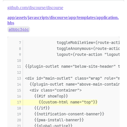
github.com/discourse/discourse
app/assets/javascripts/discourse/app/templates/application.
hbs
a0bbc346c
              toggleMobileView=(route-action 
              toggleAnonymous=(route-action "
              logout=(route-action "logout")}
{{plugin-outlet name="below-site-header" tagN
<div id="main-outlet" class="wrap" role="main
  {{plugin-outlet name="above-main-container"
  <div class="container">
    {{#if showTop}}
      {{custom-html name="top"}}
    {{/if}}
    {{notification-consent-banner}}
    {{pwa-install-banner}}
    {{global-notice}}