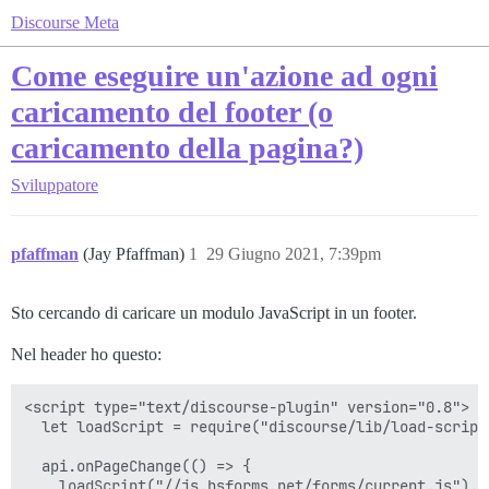
Discourse Meta
Come eseguire un'azione ad ogni
caricamento del footer (o
caricamento della pagina?)
Sviluppatore
pfaffman
(Jay Pfaffman)
1
29 Giugno 2021, 7:39pm
Sto cercando di caricare un modulo JavaScript in un footer.
Nel header ho questo:
<script type="text/discourse-plugin" version="0.8">

  let loadScript = require("discourse/lib/load-script"
  api.onPageChange(() => {

    loadScript("//js.hsforms.net/forms/current.js").th