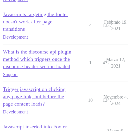
Javascripts targeting the footer
doesn't work after page
Febbraio 19,
4
1337
transitions
2021
Development
What is the discourse api plugin
method which triggers once the
Marzo 12,
1
432
discourse header section loaded
2021
Support
Trigger javascript on clicking
any page link, but before the
Novembre 4,
10
1347
page content loads?
2024
Development
Javascript inserted into Footer
Marzo 6,