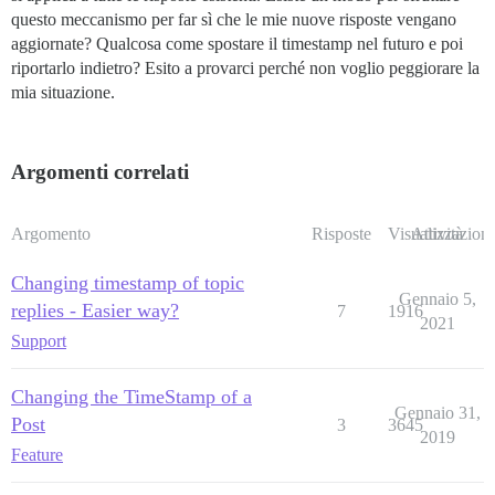
questo meccanismo per far sì che le mie nuove risposte vengano
aggiornate? Qualcosa come spostare il timestamp nel futuro e poi
riportarlo indietro? Esito a provarci perché non voglio peggiorare la
mia situazione.
Argomenti correlati
Argomento
Risposte
Visualizzazioni
Attività
Changing timestamp of topic
Gennaio 5,
replies - Easier way?
7
1916
2021
Support
Changing the TimeStamp of a
Gennaio 31,
Post
3
3645
2019
Feature