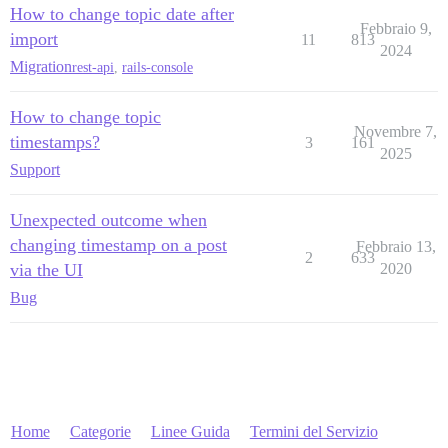
How to change topic date after
Febbraio 9,
import
11
813
2024
Migration
rest-api
,
rails-console
How to change topic
Novembre 7,
timestamps?
3
161
2025
Support
Unexpected outcome when
changing timestamp on a post
Febbraio 13,
2
633
via the UI
2020
Bug
Home
Categorie
Linee Guida
Termini del Servizio