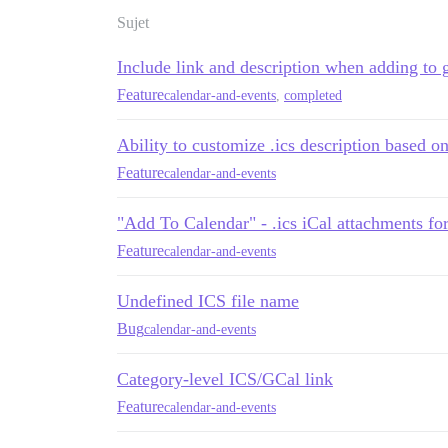
Sujet
Include link and description when adding to 
Feature
calendar-and-events
,
completed
Ability to customize .ics description based o
Feature
calendar-and-events
"Add To Calendar" - .ics iCal attachments for
Feature
calendar-and-events
Undefined ICS file name
Bug
calendar-and-events
Category-level ICS/GCal link
Feature
calendar-and-events