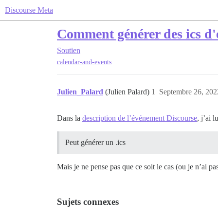
Discourse Meta
Comment générer des ics d'
Soutien
calendar-and-events
Julien_Palard
(Julien Palard)
1
Septembre 26, 202
Dans la
description de l’événement Discourse
, j’ai lu
Peut générer un .ics
Mais je ne pense pas que ce soit le cas (ou je n’ai pa
Sujets connexes