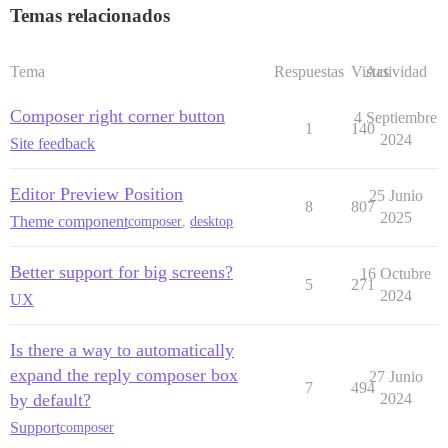
Temas relacionados
Tema
Respuestas
Vistas
Actividad
Composer right corner button
4 Septiembre
1
140
2024
Site feedback
Editor Preview Position
25 Junio
8
807
2025
Theme component
composer
,
desktop
Better support for big screens?
16 Octubre
5
271
2024
UX
Is there a way to automatically
expand the reply composer box
27 Junio
7
494
by default?
2024
Support
composer