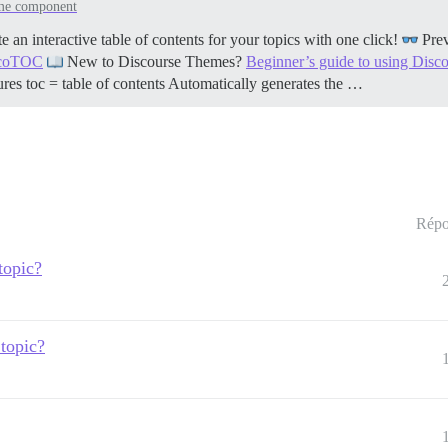
me component
n interactive table of contents for your topics with one click!
Pre
iscoTOC
New to Discourse Themes?
Beginner’s guide to using Dis
ures toc = table of contents Automatically generates the …
Répo
topic?
 topic?