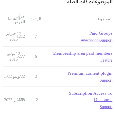
الموضوعات ذات الصلة
مرات
الموضوع
الردود
النشاط
العرض
Paid Groups
17 فبراير
1212
7
2025
Support
subscriptions
Membership area paid members
12 يوليو
5277
6
2015
Feature
Premium content plugin
2
6 يوليو 2022
772
Support
Subscription Access To
Discourse
12
7 مايو 2023
1568
Support