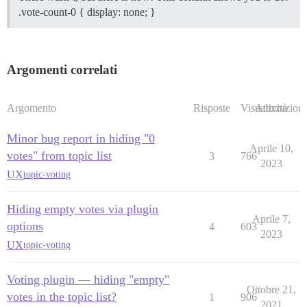
.vote-count-0 { display: none; }
Argomenti correlati
Argomento
Risposte
Visualizzazioni
Attività
Minor bug report in hiding "0
Aprile 10,
votes" from topic list
3
766
2023
UX
topic-voting
Hiding empty votes via plugin
Aprile 7,
options
4
603
2023
UX
topic-voting
Voting plugin — hiding "empty"
Ottobre 21,
votes in the topic list?
1
906
2021