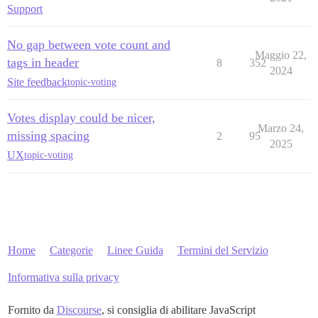
Support
No gap between vote count and
Maggio 22,
tags in header
8
352
2024
Site feedback
topic-voting
Votes display could be nicer,
Marzo 24,
missing spacing
2
95
2025
UX
topic-voting
Home
Categorie
Linee Guida
Termini del Servizio
Informativa sulla privacy
Fornito da
Discourse
, si consiglia di abilitare JavaScript