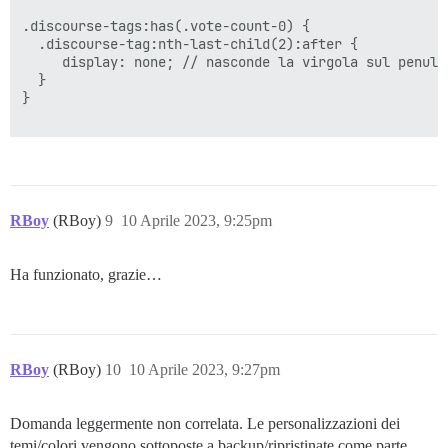
.discourse-tags:has(.vote-count-0) {

  .discourse-tag:nth-last-child(2):after {

     display: none; // nasconde la virgola sul penulti
  }

}

RBoy
(RBoy)
9
10 Aprile 2023, 9:25pm
Ha funzionato, grazie…
RBoy
(RBoy)
10
10 Aprile 2023, 9:27pm
Domanda leggermente non correlata. Le personalizzazioni dei
temi/colori vengono sottoposte a backup/ripristinate come parte