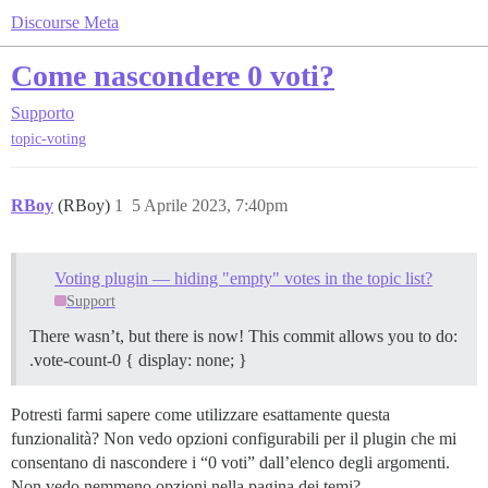
Discourse Meta
Come nascondere 0 voti?
Supporto
topic-voting
RBoy
(RBoy)
1
5 Aprile 2023, 7:40pm
Voting plugin — hiding "empty" votes in the topic list?
Support
There wasn’t, but there is now! This commit allows you to do:
.vote-count-0 { display: none; }
Potresti farmi sapere come utilizzare esattamente questa
funzionalità? Non vedo opzioni configurabili per il plugin che mi
consentano di nascondere i “0 voti” dall’elenco degli argomenti.
Non vedo nemmeno opzioni nella pagina dei temi?