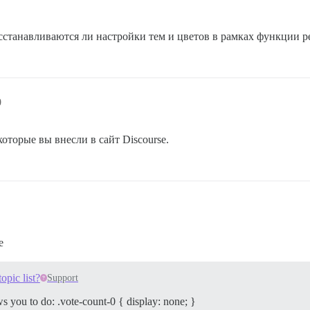
осстанавливаются ли настройки тем и цветов в рамках функции 
0
оторые вы внесли в сайт Discourse.
е
opic list?
Support
s you to do: .vote-count-0 { display: none; }