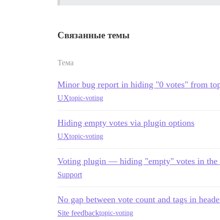
Связанные темы
Тема
Minor bug report in hiding "0 votes" from topi
UX
topic-voting
Hiding empty votes via plugin options
UX
topic-voting
Voting plugin — hiding "empty" votes in the t
Support
No gap between vote count and tags in heade
Site feedback
topic-voting