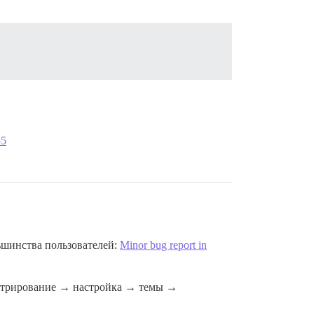
-5
ьшинства пользователей:
Minor bug report in
нистрирование → настройка → темы →