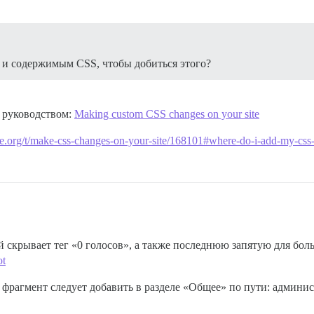
 и содержимым CSS, чтобы добиться этого?
 руководством:
Making custom CSS changes on your site
rse.org/t/make-css-changes-on-your-site/168101#where-do-i-add-my-css
 скрывает тег «0 голосов», а также последнюю запятую для бол
ot
т фрагмент следует добавить в разделе «Общее» по пути: адми