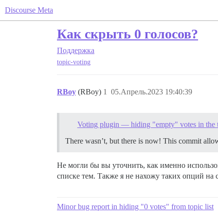
Discourse Meta
Как скрыть 0 голосов?
Поддержка
topic-voting
RBoy
(RBoy)
1
05.Апрель.2023 19:40:39
Voting plugin — hiding "empty" votes in the t
There wasn’t, but there is now! This commit allow
Не могли бы вы уточнить, как именно использо
списке тем. Также я не нахожу таких опций на 
Minor bug report in hiding "0 votes" from topic list