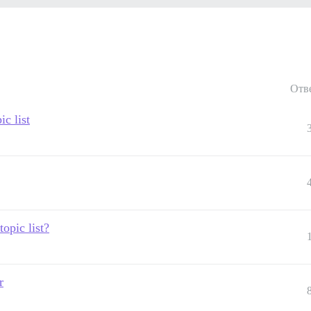
Отв
c list
opic list?
r