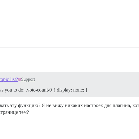
opic list?
Support
s you to do: .vote-count-0 { display: none; }
вать эту функцию? Я не вижу никаких настроек для плагина, ко
странице тем?