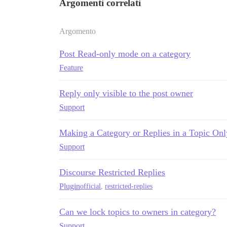
Argomenti correlati
Argomento
Post Read-only mode on a category
Feature
Reply only visible to the post owner
Support
Making a Category or Replies in a Topic Onl
Support
Discourse Restricted Replies
Plugin
official
,
restricted-replies
Can we lock topics to owners in category?
Support