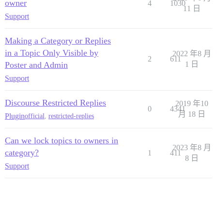
owner
4
1030
11 日
Support
Making a Category or Replies
in a Topic Only Visible by
2022 年8 月
2
611
Poster and Admin
1 日
Support
Discourse Restricted Replies
2019 年10
0
4341
月 18 日
Plugin
official
,
restricted-replies
Can we lock topics to owners in
2023 年8 月
category?
1
411
8 日
Support