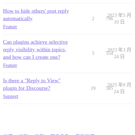
How to hide others' post reply
2023 年5 月
automatically
2
796
10 日
Feature
Can plugins achieve selective
reply visibility within topics,
2023 年3 月
5
554
and how can I create one?
24 日
Feature
Is there a "Reply to View"
2025 年9 月
plugin for Discourse?
19
585
24 日
Support