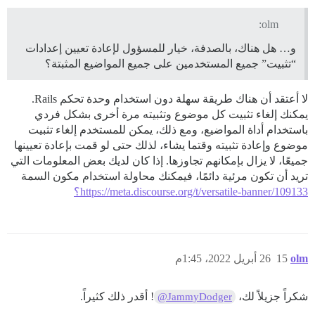
olm:
و… هل هناك، بالصدفة، خيار للمسؤول لإعادة تعيين إعدادات
“تثبيت” جميع المستخدمين على جميع المواضيع المثبتة؟
لا أعتقد أن هناك طريقة سهلة دون استخدام وحدة تحكم Rails.
يمكنك إلغاء تثبيت كل موضوع وتثبيته مرة أخرى بشكل فردي
باستخدام أداة المواضيع، ومع ذلك، يمكن للمستخدم إلغاء تثبيت
موضوع وإعادة تثبيته وقتما يشاء، لذلك حتى لو قمت بإعادة تعيينها
جميعًا، لا يزال بإمكانهم تجاوزها. إذا كان لديك بعض المعلومات التي
تريد أن تكون مرئية دائمًا، فيمكنك محاولة استخدام مكون السمة
https://meta.discourse.org/t/versatile-banner/109133؟
olm
15
26 أبريل 2022، 1:45م
شكراً جزيلاً لك،
! أقدر ذلك كثيراً.
@JammyDodger