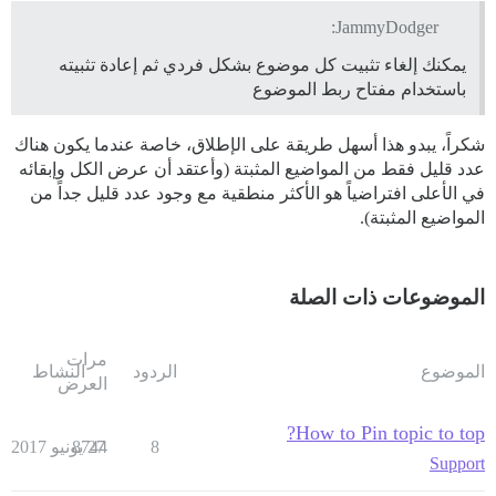
JammyDodger:
يمكنك إلغاء تثبيت كل موضوع بشكل فردي ثم إعادة تثبيته
باستخدام مفتاح ربط الموضوع
شكراً، يبدو هذا أسهل طريقة على الإطلاق، خاصة عندما يكون هناك
عدد قليل فقط من المواضيع المثبتة (وأعتقد أن عرض الكل وإبقائه
في الأعلى افتراضياً هو الأكثر منطقية مع وجود عدد قليل جداً من
المواضيع المثبتة).
الموضوعات ذات الصلة
مرات
الموضوع
الردود
النشاط
العرض
How to Pin topic to top?
8
27 يونيو 2017
8744
Support