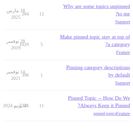
Why are some topics unpinned
18 مارس
to me?
284
12
2025
Support
Make pinned topic stay at top of
28 نوفمبر
a category?
1029
5
2019
Feature
Pinning category descriptions
14 نوفمبر
by default
396
1
2021
Support
Pinned Topic -- How Do We
Always Keep it Pinned?
11
21 يونيو 2024
7345
Feature
pinned-topics