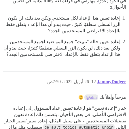
في الكود (عذرًا، مهاراتي في قراءة لغة Ruby بدائية في أحسن
الأحوال):
إعادة تعيين هذا الإعداد لكل مستخدم. ولكن بعد ذلك، لن يكون
الزر السفلي منطقيًا كثيرًا، حيث يبدو أن هذا الإعداد يتعلق فقط
بالإعداد الافتراضي للمستخدمين الجدد؟
إعادة تعيين حالة “تثبيت” جميع المواضيع لجميع المستخدمين.
ولكن بعد ذلك، لن يكون الزر السفلي منطقيًا كثيرًا، حيث يبدو أن
هذا الإعداد يتعلق فقط بالإعداد الافتراضي للمستخدمين الجدد؟
JammyDodger
12
26 أبريل 2022، 7:59ص
مرحباً وأهلاً بك
@olm
خيار “إعادة تعيين” هو لإعادة تعيين إعداد المسؤول إلى إعداده
الافتراضي الأصلي. في بعض الأحيان، يتضمن ذلك إعادة تعيين
تفضيلات المستخدمين - على سبيل المثال، إعادة تعيين/تغيير الخيار
الثاني
default topics automatic unpin
سيطلب منك ما إذا