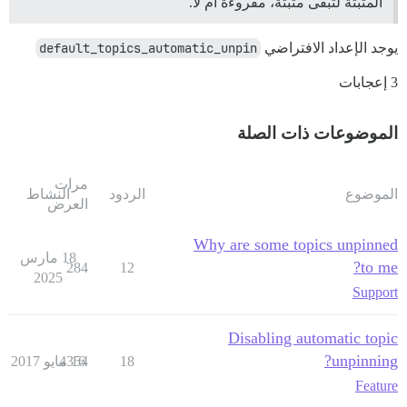
المثبتة لتبقى مثبتة، مقروءة أم لا.
يوجد الإعداد الافتراضي
default_topics_automatic_unpin
3 إعجابات
الموضوعات ذات الصلة
مرات
الموضوع
الردود
النشاط
العرض
Why are some topics unpinned
18 مارس
to me?
284
12
2025
Support
Disabling automatic topic
unpinning?
18
16 مايو 2017
4354
Feature