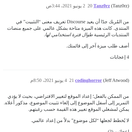
(Tanz0rz)
Tanz0rz
20
2 يونيو 2021، 3:44ص
من المُربك جدًا أن يعيد Discourse تعريف معنى “التثبيت” في
المنتدى. كانت هذه الميزة متاحة بشكل عالمي على جميع منصات
المنتديات الرئيسية
طوال فترة استخدامي لها
.
أضف طلب ميزة آخر إلى قائمتك.
4 إعجابات
(Jeff Atwood)
codinghorror
21
4 يونيو 2021، 8:50م
من الممكن بالفعل؛ إعداد الموقع لتغيير الافتراضي، بحيث لا يؤدي
التمرير إلى أسفل الموضوع إلى إلغاء تثبيت الموضوع، مذكور أعلاه.
يمكن لمشغلي الموقع تغيير هذه القيمة حسب رغبتهم.
لا يُخطط لجعلها “لكل موضوع” بدلاً من إعداد عالمي.
إعجابَين (2)