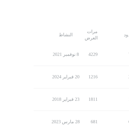
مرات
ود
النشاط
العرض
4229
8 نوفمبر 2021
1216
20 فبراير 2024
1811
23 فبراير 2018
681
28 مارس 2023