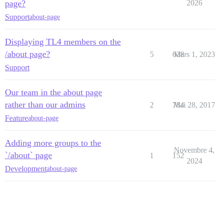
page?
2026
Support
about-page
Displaying TL4 members on the
/about page?
5
628
Mars 1, 2023
Support
Our team in the about page
rather than our admins
2
784
Mai 28, 2017
Feature
about-page
Adding more groups to the
Novembre 4,
`/about` page
1
152
2024
Development
about-page