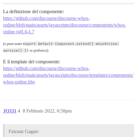
La definizione del componente:
https://github.com/discourse/discourse-whos-
online/blob/main/assets/javascripts/discourse/components/whos-
online.js#L6-L7
(o puoi usare
export default Component.extend({ whosOnline:
service() })
se preferisci)
E il template del componente:
https://github.com/discourse/discourse-whos-
online/blob/main/assets/javascripts/discourse/templates/components/
whos-online.hbs
JQ331
4
8 Febbraio 2022, 6:58pm
Faizaan Gagan: