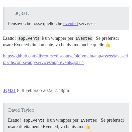
JQ331:
Pensavo che fosse quello che
evented
servisse a
Esatto!
appEvents
è un wrapper per
Evented
. Se preferisci
usare Evented direttamente, va benissimo anche quello
https://github.com/discourse/discourse/blob/main/app/assets/javascri
pts/discourse/app/services/app-events.js#L4
JQ331
8
8 Febbraio 2022, 7:48pm
David Taylor:
Esatto!
appEvents
è un wrapper per
Evented
. Se preferisci
usare direttamente Evented, va benissimo