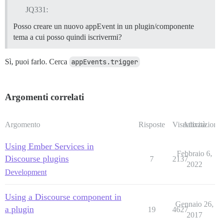
JQ331:
Posso creare un nuovo appEvent in un plugin/componente
tema a cui posso quindi iscrivermi?
Sì, puoi farlo. Cerca
appEvents.trigger
Argomenti correlati
Argomento
Risposte
Visualizzazioni
Attività
Using Ember Services in
Febbraio 6,
Discourse plugins
7
2137
2022
Development
Using a Discourse component in
Gennaio 26,
a plugin
19
4627
2017