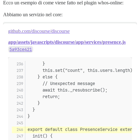
Ecco un esempio di come viene fatto nel plugin whos-online:
Abbiamo un servizio nel core:
github.com/discourse/discourse
app/assets/javascripts/discourse/app/services/presence.js
5a93ce421
      }
      this.set("count", this.users.length);
    } else {
      // Unexpected message
      await this._resubscribe();
      return;
    }
  }
}
export default class PresenceService extends 
  init() {