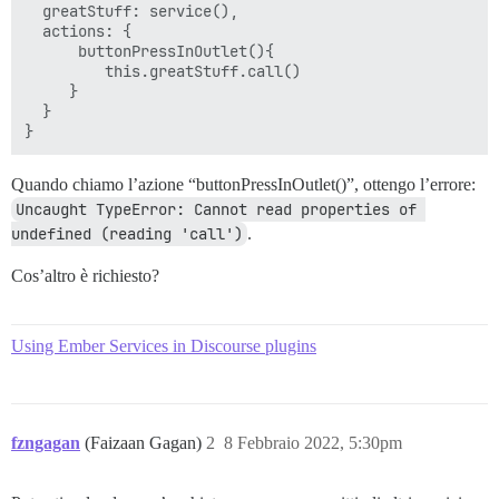
  greatStuff: service(),

  actions: {

      buttonPressInOutlet(){

         this.greatStuff.call()

     }

  }

Quando chiamo l’azione “buttonPressInOutlet()”, ottengo l’errore:
Uncaught TypeError: Cannot read properties of 
undefined (reading 'call')
.
Cos’altro è richiesto?
Using Ember Services in Discourse plugins
fzngagan
(Faizaan Gagan)
2
8 Febbraio 2022, 5:30pm