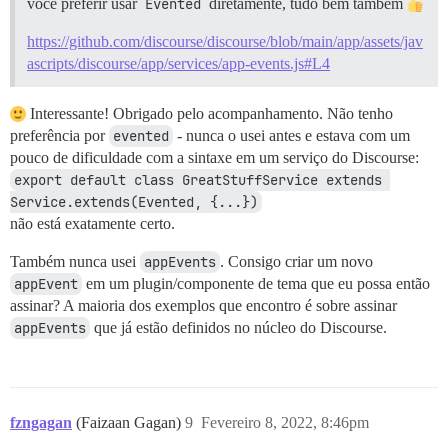
você preferir usar
Evented
diretamente, tudo bem também
https://github.com/discourse/discourse/blob/main/app/assets/jav
ascripts/discourse/app/services/app-events.js#L4
Interessante! Obrigado pelo acompanhamento. Não tenho
preferência por
evented
- nunca o usei antes e estava com um
pouco de dificuldade com a sintaxe em um serviço do Discourse:
export default class GreatStuffService extends 
Service.extends(Evented, {...})
não está exatamente certo.
Também nunca usei
appEvents
. Consigo criar um novo
appEvent
em um plugin/componente de tema que eu possa então
assinar? A maioria dos exemplos que encontro é sobre assinar
appEvents
que já estão definidos no núcleo do Discourse.
fzngagan
(Faizaan Gagan)
9
Fevereiro 8, 2022, 8:46pm