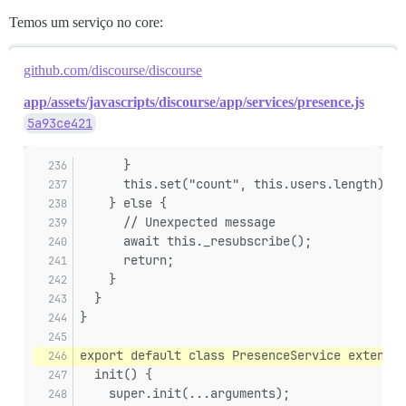
Temos um serviço no core:
github.com/discourse/discourse
app/assets/javascripts/discourse/app/services/presence.js
5a93ce421
      }
      this.set("count", this.users.length);
    } else {
      // Unexpected message
      await this._resubscribe();
      return;
    }
  }
}
export default class PresenceService extends 
  init() {
    super.init(...arguments);