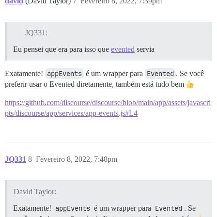
david
(David Taylor)
7
Fevereiro 8, 2022, 7:39pm
JQ331:
Eu pensei que era para isso que
evented
servia
Exatamente!
appEvents
é um wrapper para
Evented
. Se você
preferir usar o Evented diretamente, também está tudo bem
https://github.com/discourse/discourse/blob/main/app/assets/javascri
pts/discourse/app/services/app-events.js#L4
JQ331
8
Fevereiro 8, 2022, 7:48pm
David Taylor:
Exatamente!
appEvents
é um wrapper para
Evented
. Se