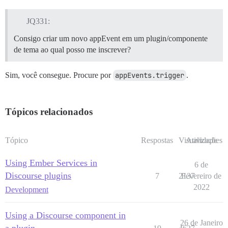
JQ331:
Consigo criar um novo appEvent em um plugin/componente
de tema ao qual posso me inscrever?
Sim, você consegue. Procure por
appEvents.trigger
.
Tópicos relacionados
Tópico
Respostas
Visualizações
Atividade
Using Ember Services in
6 de
Discourse plugins
7
2137
Fevereiro de
2022
Development
Using a Discourse component in
26 de Janeiro
a plugin