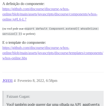
A definição do componente:
https://github.com/discourse/discourse-whos-
online/blob/main/assets/javascripts/discourse/components/whos-
online.js#L6-L7
(ou você pode usar
export default Component.extend({ whosOnline:
service() })
se preferir)
E o template do componente:
https://github.com/discourse/discourse-whos-
online/blob/main/assets/javascripts/discourse/templates/components/
whos-online.hbs
JQ331
4
Fevereiro 8, 2022, 6:58pm
Faizaan Gagan:
Você também pode querer dar uma olhada na API
appEvents