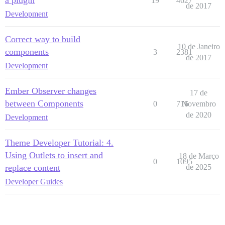
19
4627
de 2017
Development
Correct way to build
10 de Janeiro
components
3
2381
de 2017
Development
Ember Observer changes
17 de
between Components
0
716
Novembro
de 2020
Development
Theme Developer Tutorial: 4.
Using Outlets to insert and
18 de Março
0
1095
replace content
de 2025
Developer Guides