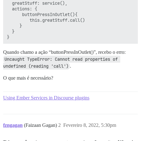
  greatStuff: service(),

  actions: {

      buttonPressInOutlet(){

         this.greatStuff.call()

     }

  }

Quando chamo a ação “buttonPressInOutlet()”, recebo o erro:
Uncaught TypeError: Cannot read properties of 
undefined (reading 'call')
.
O que mais é necessário?
Using Ember Services in Discourse plugins
fzngagan
(Faizaan Gagan)
2
Fevereiro 8, 2022, 5:30pm