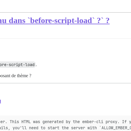
 dans `before-script-load` ?` ?
ore-script-load
.
posant de thème ?
l
per. This HTML was generated by the ember-cli proxy. If 
ails, you'll need to start the server with `ALLOW_EMBER_