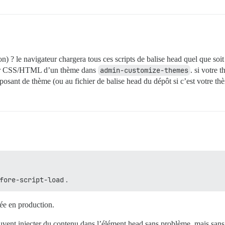
ion) ? le navigateur chargera tous ces scripts de balise head quel que soit
fier CSS/HTML d’un thème dans
admin-customize-themes
. si votre 
osant de thème (ou au fichier de balise head du dépôt si c’est votre th
fore-script-load
.
ée en production.
vent injecter du contenu dans l’élément head sans problème, mais sans 