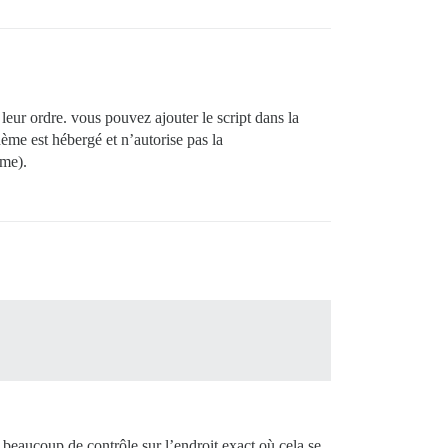
 leur ordre. vous pouvez ajouter le script dans la
thème est hébergé et n’autorise pas la
ème).
beaucoup de contrôle sur l’endroit exact où cela se