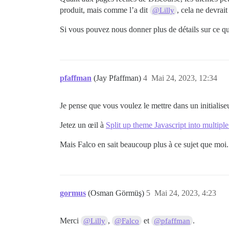
produit, mais comme l’a dit
, cela ne devrai
@Lilly
Si vous pouvez nous donner plus de détails sur ce q
pfaffman
(Jay Pfaffman)
4
Mai 24, 2023, 12:34
Je pense que vous voulez le mettre dans un initialiseu
Jetez un œil à
Split up theme Javascript into multiple 
Mais Falco en sait beaucoup plus à ce sujet que moi.
gormus
(Osman Görmüş)
5
Mai 24, 2023, 4:23
Merci
,
et
.
@Lilly
@Falco
@pfaffman