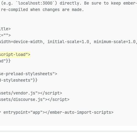
 (e.g. `localhost:3000`) directly. Be sure to keep ember
 re-compiled when changes are made.
itle>
t="">
width=device-width, initial-scale=1.0, minimum-scale=1.0
script-load">
ad"}}
se-preload-stylesheets">
d-stylesheets"}}
ssets/vendor.js"></script>
ssets/discourse.js"></script>
r entrypoint="app"></ember-auto-import-scripts>