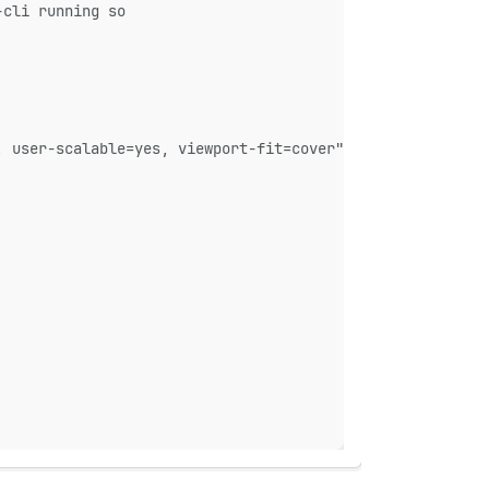
-cli running so
, user-scalable=yes, viewport-fit=cover">