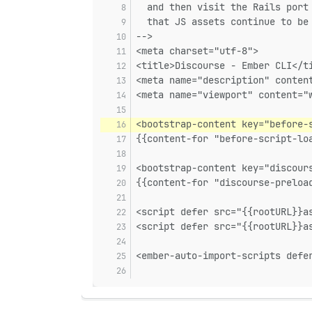
  and then visit the Rails port
  that JS assets continue to be
-->
<meta charset="utf-8">
<title>Discourse - Ember CLI</t
<meta name="description" conten
<meta name="viewport" content="
<bootstrap-content key="before-
{{content-for "before-script-lo
<bootstrap-content key="discour
{{content-for "discourse-preloa
<script defer src="{{rootURL}}a
<script defer src="{{rootURL}}a
<ember-auto-import-scripts defe