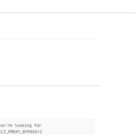
you're looking for
CLI_PROXY_BYPASS=1`