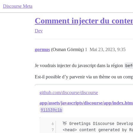
Discourse Meta
Comment injecter du contenu
Dev
gormus
(Osman Görmüş)
1
Mai 23, 2023, 9:35
Je voudrais injecter du javascript dans la région
bef
Est-il possible d’y parvenir via un thème ou un com
github.com/discourse/discourse
app/assets/javascripts/discourse/app/index.htm
911539c1b
  👋 Greetings Discourse Develo
  <head> content generated by R