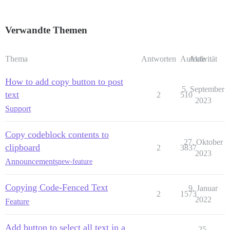
Verwandte Themen
Thema
Antworten
Aufrufe
Aktivität
How to add copy button to post
5. September
text
2
510
2023
Support
Copy codeblock contents to
27. Oktober
clipboard
2
3837
2023
Announcements
new-feature
Copying Code-Fenced Text
9. Januar
2
1573
2022
Feature
Add button to select all text in a
25.