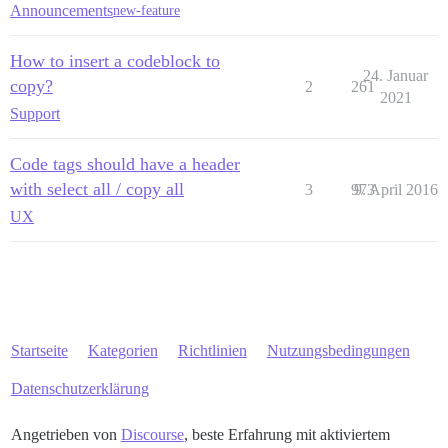
Announcements
new-feature
How to insert a codeblock to
24. Januar
copy?
2
261
2021
Support
Code tags should have a header
with select all / copy all
3
973
9. April 2016
UX
Startseite
Kategorien
Richtlinien
Nutzungsbedingungen
Datenschutzerklärung
Angetrieben von
Discourse
, beste Erfahrung mit aktiviertem