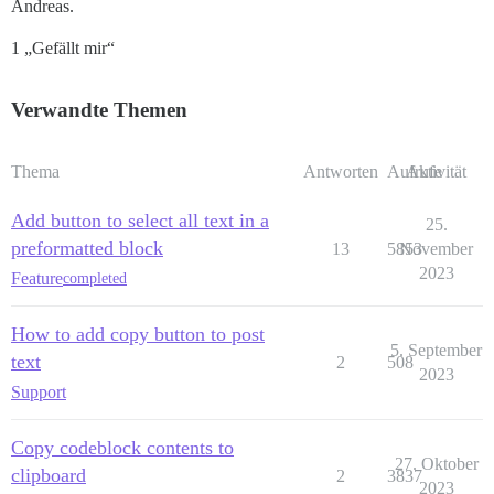
Andreas.
1 „Gefällt mir“
Verwandte Themen
Thema
Antworten
Aufrufe
Aktivität
Add button to select all text in a
25.
preformatted block
13
5853
November
2023
Feature
completed
How to add copy button to post
5. September
text
2
508
2023
Support
Copy codeblock contents to
27. Oktober
clipboard
2
3837
2023