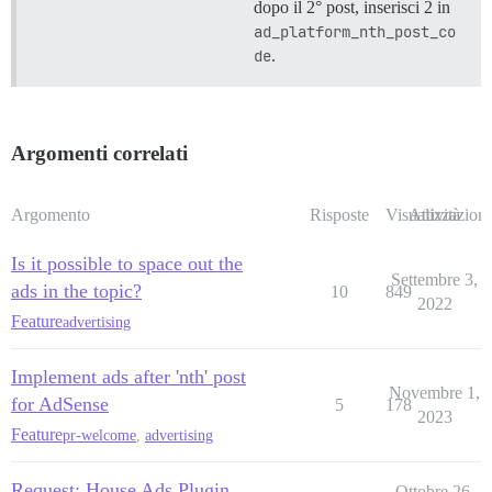
dopo il 2° post, inserisci 2 in
ad_platform_nth_post_co
de
.
Argomenti correlati
Argomento
Risposte
Visualizzazioni
Attività
Is it possible to space out the
Settembre 3,
ads in the topic?
10
849
2022
Feature
advertising
Implement ads after 'nth' post
Novembre 1,
for AdSense
5
178
2023
Feature
pr-welcome
,
advertising
Request: House Ads Plugin
Ottobre 26,