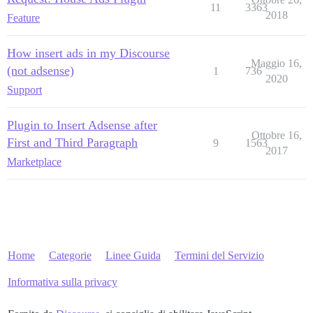
11
3363
2018
Feature
How insert ads in my Discourse
Maggio 16,
(not adsense)
1
736
2020
Support
Plugin to Insert Adsense after
Ottobre 16,
First and Third Paragraph
9
1563
2017
Marketplace
Home
Categorie
Linee Guida
Termini del Servizio
Informativa sulla privacy