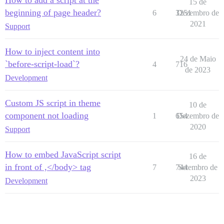
15 de
beginning of page header?
6
3251
Dezembro de
2021
Support
How to inject content into
24 de Maio
`before-script-load`?
4
716
de 2023
Development
Custom JS script in theme
10 de
component not loading
1
654
Dezembro de
2020
Support
How to embed JavaScript script
16 de
in front of ,</body> tag
7
744
Setembro de
2023
Development