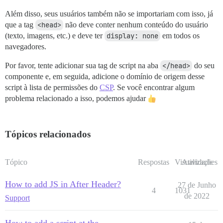
Além disso, seus usuários também não se importariam com isso, já
que a tag
<head>
não deve conter nenhum conteúdo do usuário
(texto, imagens, etc.) e deve ter
display: none
em todos os
navegadores.
Por favor, tente adicionar sua tag de script na aba
</head>
do seu
componente e, em seguida, adicione o domínio de origem desse
script à lista de permissões do
CSP
. Se você encontrar algum
problema relacionado a isso, podemos ajudar
Tópicos relacionados
Tópico
Respostas
Visualizações
Atividade
How to add JS in After Header?
27 de Junho
4
1031
de 2022
Support
How to add a script at the