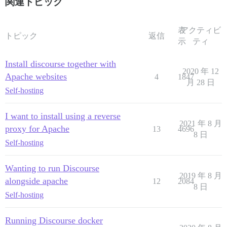
関連トピック
表
アクティビ
トピック
返信
示
ティ
Install discourse together with
2020 年 12
Apache websites
4
1847
月 28 日
Self-hosting
I want to install using a reverse
2021 年 8 月
proxy for Apache
13
4696
8 日
Self-hosting
Wanting to run Discourse
2019 年 8 月
alongside apache
12
2084
8 日
Self-hosting
Running Discourse docker