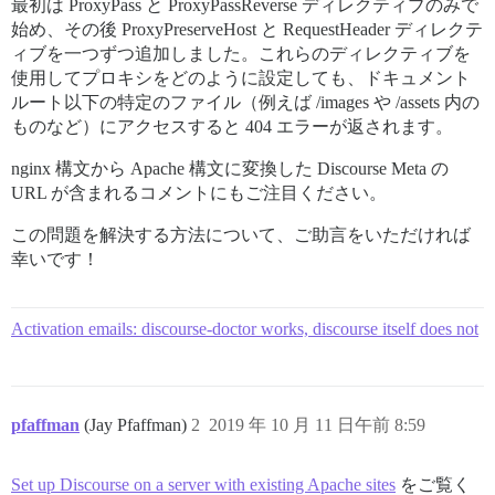
最初は ProxyPass と ProxyPassReverse ディレクティブのみで
始め、その後 ProxyPreserveHost と RequestHeader ディレクテ
ィブを一つずつ追加しました。これらのディレクティブを
使用してプロキシをどのように設定しても、ドキュメント
ルート以下の特定のファイル（例えば /images や /assets 内の
ものなど）にアクセスすると 404 エラーが返されます。
nginx 構文から Apache 構文に変換した Discourse Meta の
URL が含まれるコメントにもご注目ください。
この問題を解決する方法について、ご助言をいただければ
幸いです！
Activation emails: discourse-doctor works, discourse itself does not
pfaffman
(Jay Pfaffman)
2
2019 年 10 月 11 日午前 8:59
Set up Discourse on a server with existing Apache sites
をご覧く