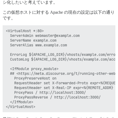
シ化したいと考えています。
この仮想ホストに対する Apache の現在の設定は以下の通り
です。
<VirtualHost *:80>

  ServerAdmin webmaster@example.com

  ServerName example.com

  ServerAlias www.example.com

  ErrorLog ${APACHE_LOG_DIR}/vhosts/example.com/error.
  CustomLog ${APACHE_LOG_DIR}/vhosts/example.com/acces
  <IfModule proxy_module>

  ## <https://meta.discourse.org/t/running-other-webs
    ProxyPreserveHost on

    RequestHeader set X-Forwarded-Proto expr=%{REQUEST
    RequestHeader set X-Real-IP expr=%{REMOTE_ADDR}

    ProxyPass / http://localhost:3000/

    ProxyPassReverse / http://localhost:3000/

  </IfModule>
