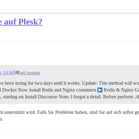
e auf Plesk?
u 14.04)
Self-hosting
ve been trying for two days until it works.
Update: This method will wo
ll Docker Now install Redis and Nginx containers
Redis & Nginx G
, starting on Install Discourse Note: I forgot a detail. Before perform 
cht unterstützt wird. Falls Sie Probleme haben, sind Sie auf sich selbst 
n.