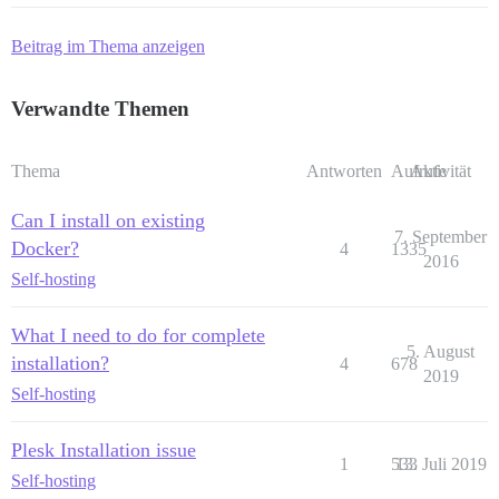
Beitrag im Thema anzeigen
Verwandte Themen
Thema
Antworten
Aufrufe
Aktivität
Can I install on existing
7. September
Docker?
4
1335
2016
Self-hosting
What I need to do for complete
5. August
installation?
4
678
2019
Self-hosting
Plesk Installation issue
1
533
13. Juli 2019
Self-hosting