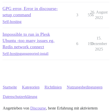
GPG error, Error in discourse-
26. August
setup command
3
556
2022
Self-hosting
Impossible to run in Plesk
15.
Ubuntu -too many issues eg.
6
191
Dezember
Redis network connect
2025
Self-hosting
unsupported-install
Startseite
Kategorien
Richtlinien
Nutzungsbedingungen
Datenschutzerklärung
Angetrieben von
Discourse
, beste Erfahrung mit aktiviertem