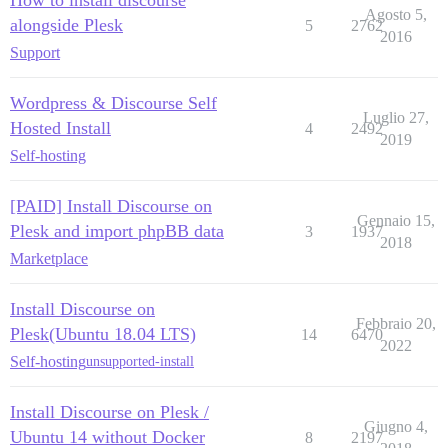
Agosto 5,
alongside Plesk
5
2762
2016
Support
Wordpress & Discourse Self
Luglio 27,
Hosted Install
4
2492
2019
Self-hosting
[PAID] Install Discourse on
Gennaio 15,
Plesk and import phpBB data
3
1937
2018
Marketplace
Install Discourse on
Febbraio 20,
Plesk(Ubuntu 18.04 LTS)
14
6470
2022
Self-hosting
unsupported-install
Install Discourse on Plesk /
Giugno 4,
Ubuntu 14 without Docker
8
2197