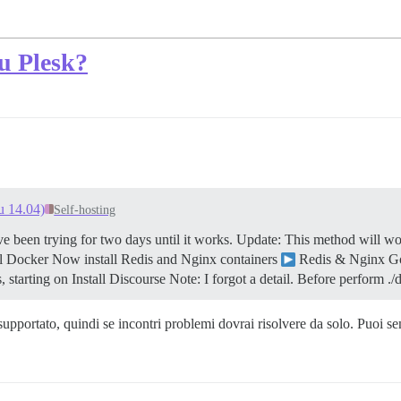
u Plesk?
u 14.04)
Self-hosting
ve been trying for two days until it works.
Update: This method will wo
ll Docker Now install Redis and Nginx containers
Redis & Nginx G
, starting on Install Discourse Note: I forgot a detail. Before perform 
 supportato, quindi se incontri problemi dovrai risolvere da solo. Puoi s