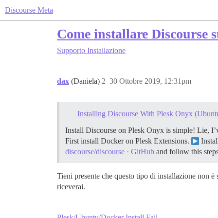
Discourse Meta
Come installare Discourse s
Supporto
Installazione
dax
(Daniela)
2
30 Ottobre 2019, 12:31pm
Installing Discourse With Plesk Onyx (Ubunt
Install Discourse on Plesk Onyx is simple! Lie, I’
First install Docker on Plesk Extensions.
Insta
discourse/discourse · GitHub
and follow this steps
Tieni presente che questo tipo di installazione non è
riceverai.
Plesk/Ubuntu/Docker Install Fail