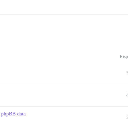
Risp
t phpBB data