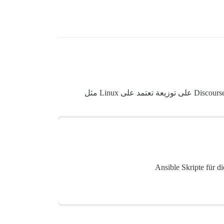
من باب الشمولية، يقدم الدليل التالي نظرة عامة حول كيفية استخدام إدارة التكوين مثل Ansible لتثبيت أو تحديث أو حذف Discourse على توزيعة تعتمد على Linux مثل
Ansible Skripte für 