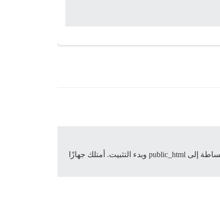
مرحباً بالجميع، يبدو أنني لا أستطيع العثور على دليل لتثبيت Discourse على استضافة مخصصة عن طريق نسخ الملفات ببساطة إلى public_html وبدء التثبيت. أمتلك جهازًا