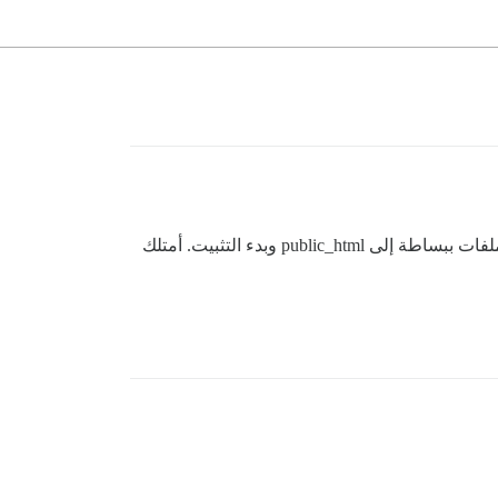
مرحباً بالجميع، يبدو أنني لا أستطيع العثور على دليل حول كيفية تثبيت Discourse على استضافة مخصصة عن طريق نسخ الملفات ببساطة إلى public_html وبدء التثبيت. أمتلك