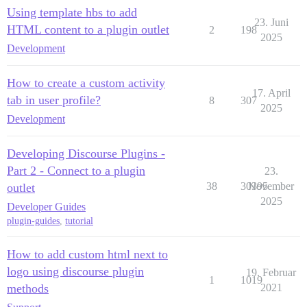
Using template hbs to add
23. Juni
HTML content to a plugin outlet
2
198
2025
Development
How to create a custom activity
17. April
tab in user profile?
8
307
2025
Development
Developing Discourse Plugins -
Part 2 - Connect to a plugin
23.
38
30395
November
outlet
2025
Developer Guides
plugin-guides
,
tutorial
How to add custom html next to
logo using discourse plugin
19. Februar
1
1019
methods
2021