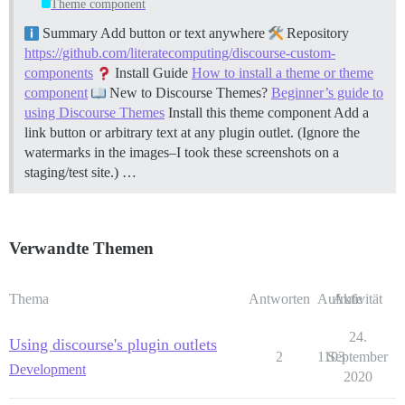
Theme component
Summary Add button or text anywhere
Repository
https://github.com/literatecomputing/discourse-custom-
components
Install Guide
How to install a theme or theme
component
New to Discourse Themes?
Beginner’s guide to
using Discourse Themes
Install this theme component Add a
link button or arbitrary text at any plugin outlet. (Ignore the
watermarks in the images–I took these screenshots on a
staging/test site.) …
Verwandte Themen
Thema
Antworten
Aufrufe
Aktivität
24.
Using discourse's plugin outlets
2
1103
September
Development
2020