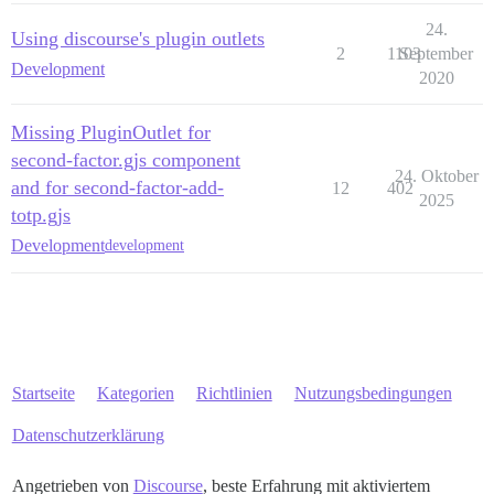
24.
Using discourse's plugin outlets
2
1103
September
Development
2020
Missing PluginOutlet for
second-factor.gjs component
24. Oktober
and for second-factor-add-
12
402
2025
totp.gjs
Development
development
Startseite
Kategorien
Richtlinien
Nutzungsbedingungen
Datenschutzerklärung
Angetrieben von
Discourse
, beste Erfahrung mit aktiviertem