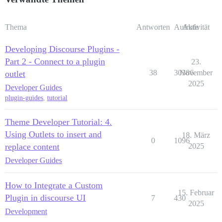
Thema
Antworten
Aufrufe
Aktivität
Developing Discourse Plugins -
Part 2 - Connect to a plugin
23.
38
30386
November
outlet
2025
Developer Guides
plugin-guides
,
tutorial
Theme Developer Tutorial: 4.
Using Outlets to insert and
18. März
0
1096
replace content
2025
Developer Guides
How to Integrate a Custom
15. Februar
Plugin in discourse UI
7
430
2025
Development