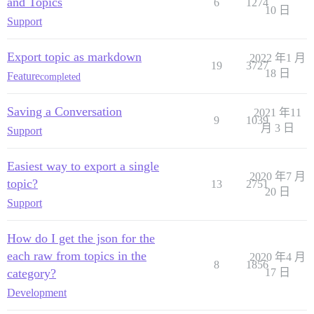
and Topics
6
1274
10 日
Support
Export topic as markdown
2022 年1 月
19
3727
18 日
Feature
completed
Saving a Conversation
2021 年11
9
1039
月 3 日
Support
Easiest way to export a single
2020 年7 月
topic?
13
2751
20 日
Support
How do I get the json for the
each raw from topics in the
2020 年4 月
8
1856
category?
17 日
Development