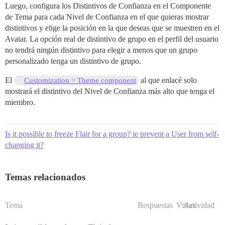
Luego, configura los Distintivos de Confianza en el Componente
de Tema para cada Nivel de Confianza en el que quieras mostrar
distintivos y elige la posición en la que deseas que se muestren en el
Avatar. La opción real de distintivo de grupo en el perfil del usuario
no tendrá ningún distintivo para elegir a menos que un grupo
personalizado tenga un distintivo de grupo.
El
al que enlacé solo
Customization > Theme component
mostrará el distintivo del Nivel de Confianza más alto que tenga el
miembro.
Is it possible to freeze Flair for a group? ie prevent a User from self-
changing it?
Temas relacionados
Tema
Respuestas
Vistas
Actividad