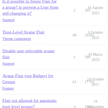
Is it possible to freeze Flair for
a group? ie prevent a User from
16 Agosto
2
393
self-changing it?
2023
Support
Trust-Level Avatar Flair
3 Octubre
49
16563
2025
Theme component
Disable user-selectable avatar
10 Marzo
flair
1
589
2023
Support
Avatar Flair (not Badges) for
24 Octubre
Groups
61
17793
2017
Feature
Flair not allowed for automatic
19
trust level groups?
3
1183
Septiembre