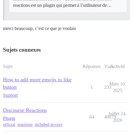
reactions est un plugin qui permet à l’utilisateur de…
merci beaucoup, c’est ce que je voulais
Sujets connexes
Sujet
Réponses
Vues
Activité
How to add more emojis to like
Mars 10,
button
1
233
2025
Support
Discourse Reactions
Juillet 24,
64
40879
Plugin
2026
official
,
reactions
,
included-in-core