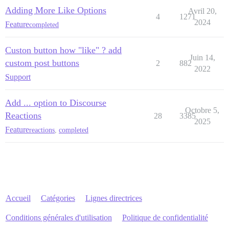
Adding More Like Options
Avril 20,
4
1271
2024
Feature
completed
Custon button how "like" ? add
Juin 14,
custom post buttons
2
882
2022
Support
Add ... option to Discourse
Octobre 5,
Reactions
28
3385
2025
Feature
reactions
,
completed
Accueil
Catégories
Lignes directrices
Conditions générales d'utilisation
Politique de confidentialité