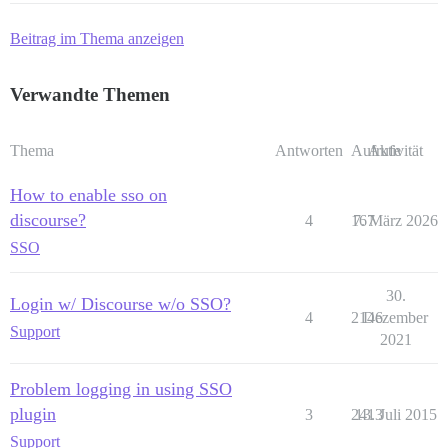
Beitrag im Thema anzeigen
Verwandte Themen
Thema
Antworten
Aufrufe
Aktivität
How to enable sso on
discourse?
4
167
7. März 2026
SSO
30.
Login w/ Discourse w/o SSO?
4
2146
Dezember
Support
2021
Problem logging in using SSO
plugin
3
2413
13. Juli 2015
Support