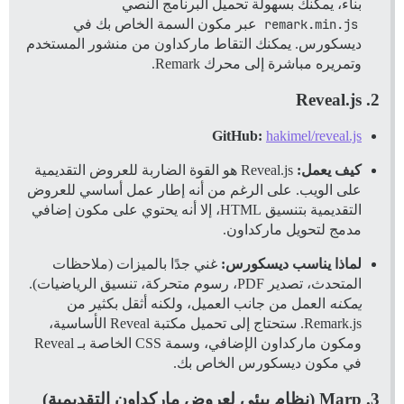
بناء، يمكنك بسهولة تحميل البرنامج النصي
remark.min.js
عبر مكون السمة الخاص بك في
ديسكورس. يمكنك التقاط ماركداون من منشور المستخدم
وتمريره مباشرة إلى محرك Remark.
2. Reveal.js
GitHub:
hakimel/reveal.js
كيف يعمل:
Reveal.js هو القوة الضاربة للعروض التقديمية
على الويب. على الرغم من أنه إطار عمل أساسي للعروض
التقديمية بتنسيق HTML، إلا أنه يحتوي على مكون إضافي
مدمج لتحويل ماركداون.
لماذا يناسب ديسكورس:
غني جدًا بالميزات (ملاحظات
المتحدث، تصدير PDF، رسوم متحركة، تنسيق الرياضيات).
يمكنه
العمل من جانب العميل، ولكنه أثقل بكثير من
Remark.js. ستحتاج إلى تحميل مكتبة Reveal الأساسية،
ومكون ماركداون الإضافي، وسمة CSS الخاصة بـ Reveal
في مكون ديسكورس الخاص بك.
3. Marp (نظام بيئي لعروض ماركداون التقديمية)