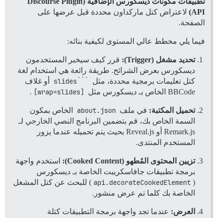
تطبيقات مكونات ديسكورس الإضافية (Discourse Plugin
API)
لاعتراض كتل ماركداون محددة قبل عرضها على
الصفحة.
فيما يلي مخطط عالي المستوى لكيفية بنائه:
تحديد مشغل (Trigger):
قرر كيف سيخبر المستخدمون
ديسكورس بعرض الشرائح. طريقة رائعة هي استخدام لغة
كتل تعليمات برمجية محددة، مثل
```slides
أو غلاف
BBCode الخاص بـ ديسكورس مثل
[wrap=slides]
.
تحميل المكتبة:
في ملف
about.json
الخاص بمكون
السمة الخاص بك، قم بتضمين البرنامج النصي الخارجي لـ
Remark.js أو Reveal.js بحيث يتم تحميله عندما يزور
المستخدم المنتدى.
تزيين المحتوى المُطهو (Cooked Content):
استخدم واجهة
برمجة تطبيقات جافاسكريبت الخاصة بـ ديسكورس
(
api.decorateCookedElement
) للبحث عن كتل المشغل
الخاصة بك كلما تم عرض منشور.
العرض:
عندما تجد واجهة برمجة التطبيقات كتلة