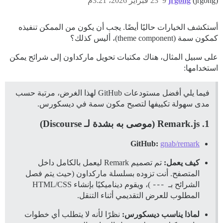
(jrgong)
jrgong
9
23 فبراير 2026، 3:21م
أستكشف الخيارات حاليًا أيضًا. يجب أن يكون من الممكن تنفيذه
كمكون سمة (theme component)، أليس كذلك؟
على سبيل المثال، هناك مكتبات تحويل ماركداون إلى شرائح يمكن
استخدامها:
فيما يلي أفضل مستودعات GitHub لهذا الغرض، مرتبة حسب
مدى سهولة تكييفها لتصبح مكون سمة في ديسكورس.
1. Remark.js (موصى به بشدة لـ Discourse)
GitHub:
gnab/remark
كيف يعمل:
تم تصميم Remark ليعمل بالكامل داخل
المتصفح. أنت تزوده بسلسلة ماركداون (حيث يتم فصل
الشرائح بـ
---
)، ويقوم ديناميكيًا بإنشاء HTML/CSS
المطلوب للعرض التقديمي أثناء التنقل.
لماذا يناسب ديسكورس:
نظرًا لأنه لا يتطلب أي خطوات