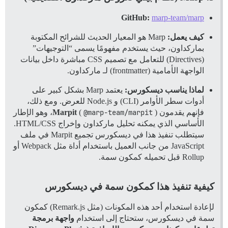
GitHub:
marp-team/marp
كيف يعمل:
Marp هو المعيار الحديث للشرائح المكتوبة
بماركداون، حيث يستخدم مفهومًا يسمى “التوجيهات”
(Directives) للتعامل مع تصميم CSS مباشرة داخل بيانات
الواجهة الأمامية (frontmatter) لـ ماركداون.
لماذا يناسب ديسكورس:
يعتمد Marp بشكل كبير على
أدوات سطر الأوامر (CLI) و Node.js للعرض. ومع ذلك،
فإنهم يقدمون
@marp-team/marpit
(
Marpit
)، وهو الإطار
الأساسي الذي يمكنه تحليل ماركداون وإخراج HTML/CSS.
سيتطلب تنفيذ هذا في ديسكورس تجميع Marpit في ملف
JavaScript من جانب العميل باستخدام أداة مثل Webpack أو
Rollup قبل تحميله كمكون سمة.
كيفية تنفيذ هذا كمكون سمة في ديسكورس
لإعادة استخدام أحد هذه المكونات (مثل Remark.js) كمكون
سمة في ديسكورس، ستحتاج إلى استخدام
واجهة برمجة