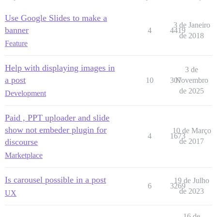
Use Google Slides to make a
3 de Janeiro
banner
4
4419
de 2018
Feature
Help with displaying images in
3 de
a post
10
307
Novembro
de 2025
Development
Paid , PPT uploader and slide
show not embeder plugin for
10 de Março
4
1673
discourse
de 2017
Marketplace
Is carousel possible in a post
19 de Julho
6
3269
de 2023
UX
16 de