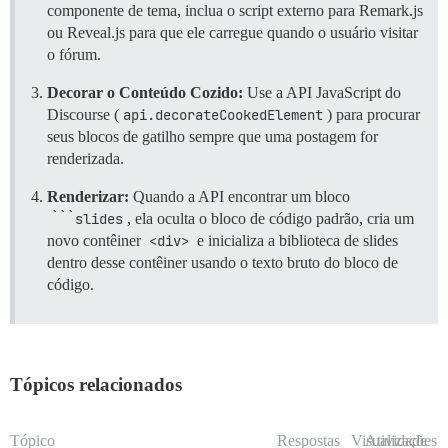
componente de tema, inclua o script externo para Remark.js
ou Reveal.js para que ele carregue quando o usuário visitar
o fórum.
Decorar o Conteúdo Cozido:
Use a API JavaScript do
Discourse (
api.decorateCookedElement
) para procurar
seus blocos de gatilho sempre que uma postagem for
renderizada.
Renderizar:
Quando a API encontrar um bloco
```slides
, ela oculta o bloco de código padrão, cria um
novo contêiner
<div>
e inicializa a biblioteca de slides
dentro desse contêiner usando o texto bruto do bloco de
código.
Tópicos relacionados
Tópico
Respostas
Visualizações
Atividade