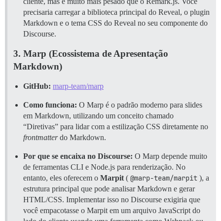
cliente, mas é muito mais pesado que o Remark.js. Você
precisaria carregar a biblioteca principal do Reveal, o plugin
Markdown e o tema CSS do Reveal no seu componente do
Discourse.
3. Marp (Ecossistema de Apresentação
Markdown)
GitHub:
marp-team/marp
Como funciona:
O Marp é o padrão moderno para slides
em Markdown, utilizando um conceito chamado
“Diretivas” para lidar com a estilização CSS diretamente no
frontmatter
do Markdown.
Por que se encaixa no Discourse:
O Marp depende muito
de ferramentas CLI e Node.js para renderização. No
entanto, eles oferecem o
Marpit
(
@marp-team/marpit
), a
estrutura principal que pode analisar Markdown e gerar
HTML/CSS. Implementar isso no Discourse exigiria que
você empacotasse o Marpit em um arquivo JavaScript do