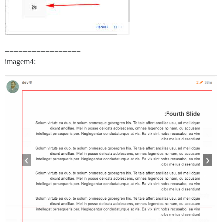
=================
imagem4: