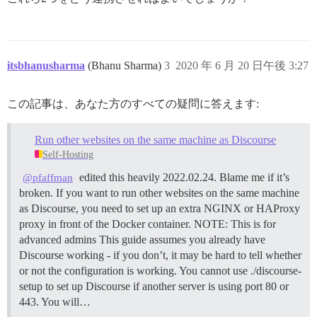
itsbhanusharma
(Bhanu Sharma)
3
2020 年 6 月 20 日午後 3:27
この記事は、あなた方のすべての疑問に答えます:
Run other websites on the same machine as Discourse
Self-Hosting
edited this heavily 2022.02.24. Blame me if it’s
@pfaffman
broken. If you want to run other websites on the same machine
as Discourse, you need to set up an extra NGINX or HAProxy
proxy in front of the Docker container.
NOTE: This is for
advanced admins This guide assumes you already have
Discourse working - if you don’t, it may be hard to tell whether
or not the configuration is working. You cannot use ./discourse-
setup to set up Discourse if another server is using port 80 or
443. You will…